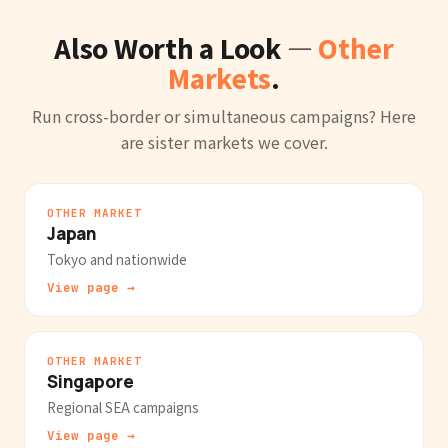
Also Worth a Look —
Other
Markets
.
Run cross-border or simultaneous campaigns? Here
are sister markets we cover.
OTHER MARKET
Japan
Tokyo and nationwide
View page →
OTHER MARKET
Singapore
Regional SEA campaigns
View page →