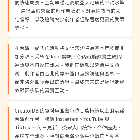
間快速成長。互動率穩定高於亞太地區的平均水準
— 這得益於緊密的創作者社群、對長篇敘事的文
化偏好，以及追蹤較少創作者但黏著度更高的受眾
結構。
在台灣，成功的活動將文化適切視為基本門檻而非
加分項。受眾在 Reel 開頭三秒內就能察覺生硬的
翻譯與不自然的訊息。我們的簡報以繁體中文撰
寫，創作者由台北的專案窗口直接溝通與審核 —
而非海外團隊產出的清單。最終帶來的是經得起成
效歸因檢驗的真實互動。
CreatorDB 的資料庫涵蓋每位 1 萬粉絲以上的活躍
台灣創作者，橫跨 Instagram、YouTube 與
TikTok — 每日更新。受眾人口統計、合作歷史、
品牌安全訊號、相對於台灣分類中位數的互動基